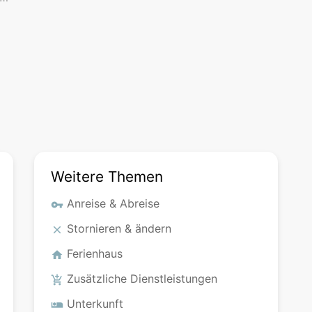
Weitere Themen
Anreise & Abreise
vpn_key
Stornieren & ändern
clear
Ferienhaus
home
Zusätzliche Dienstleistungen
add_shopping_cart
Unterkunft
airline_seat_individual_suite