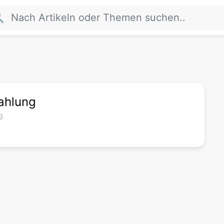
rch
ahlung
g