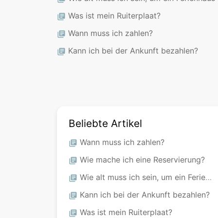
Was ist mein Ruiterplaat?
library_books
Wann muss ich zahlen?
library_books
Kann ich bei der Ankunft bezahlen?
library_books
Beliebte Artikel
Wann muss ich zahlen?
library_books
Wie mache ich eine Reservierung?
library_books
Wie alt muss ich sein, um ein Ferienhaus zu buchen?
library_books
Kann ich bei der Ankunft bezahlen?
library_books
Was ist mein Ruiterplaat?
library_books