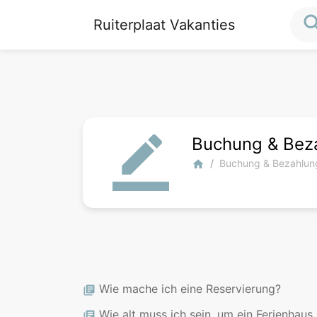
sea
Ruiterplaat Vakanties
Buchung & Bez
border_color
Buchung & Bezahlun
home
Wie mache ich eine Reservierung?
library_books
Wie alt muss ich sein, um ein Ferienhaus zu buchen?
library_books