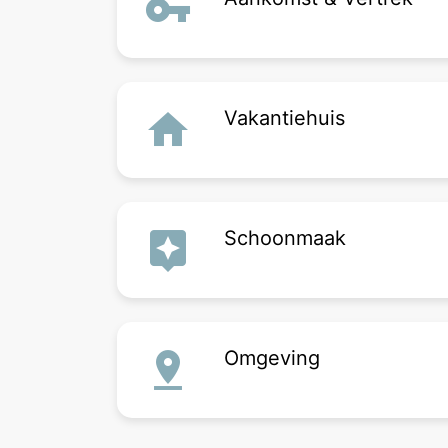
vpn_key
home
Vakantiehuis
assistant
Schoonmaak
pin_drop
Omgeving