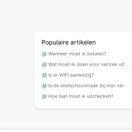
Populaire artikelen
Wanneer moet ik betalen?
library_books
Wat moet ik doen voor vertrek uit mijn verblijf?
library_books
Is er WIFI aanwezig?
library_books
Is de eindschoonmaak bij mijn verblijf inbegrepen?
library_books
Hoe laat moet ik uitchecken?
library_books