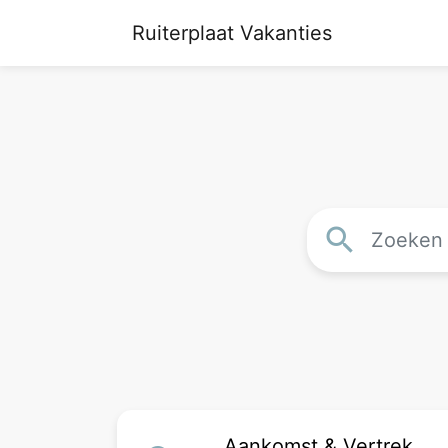
Ruiterplaat Vakanties
search
Aankomst & Vertrek