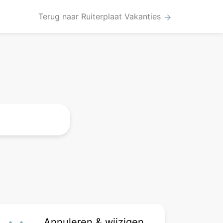
Terug naar Ruiterplaat Vakanties
arrow_forward
Annuleren & wijzigen