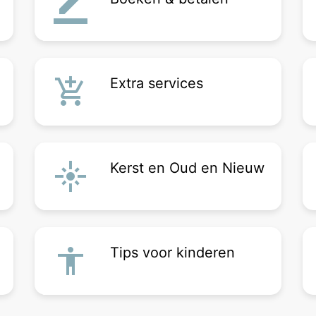
border_color
add_shopping_cart
Extra services
flare
Kerst en Oud en Nieuw
accessibility
Tips voor kinderen