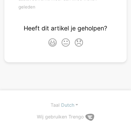
geleden
Heeft dit artikel je geholpen?
😃
😐
😞
Taal
Dutch
Wij gebruiken Trengo